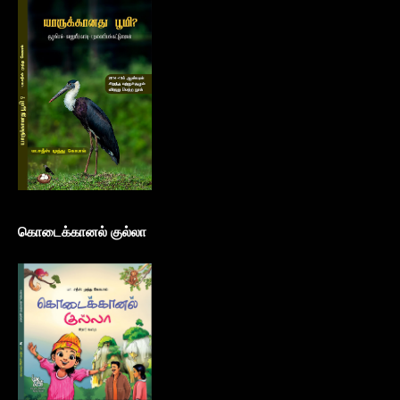
கொடைக்கானல் குல்லா