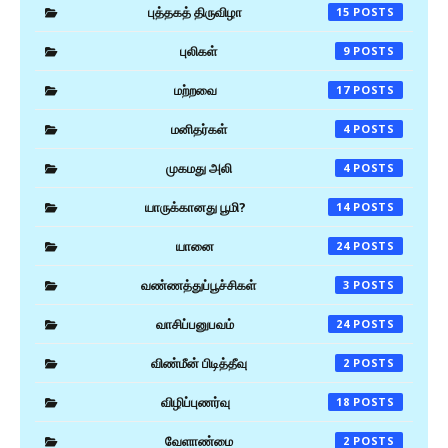
புத்தகத் திருவிழா
15
புலிகள்
9
மற்றவை
17
மனிதர்கள்
4
முகமது அலி
4
யாருக்கானது பூமி?
14
யானை
24
வண்ணத்துப்பூச்சிகள்
3
வாசிப்பனுபவம்
24
விண்மீன் பிடித்தீவு
2
விழிப்புணர்வு
18
வேளாண்மை
2