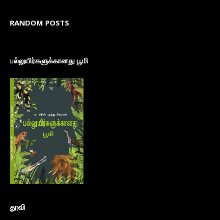
RANDOM POSTS
பல்லுயிர்களுக்கானது பூமி
தூவி