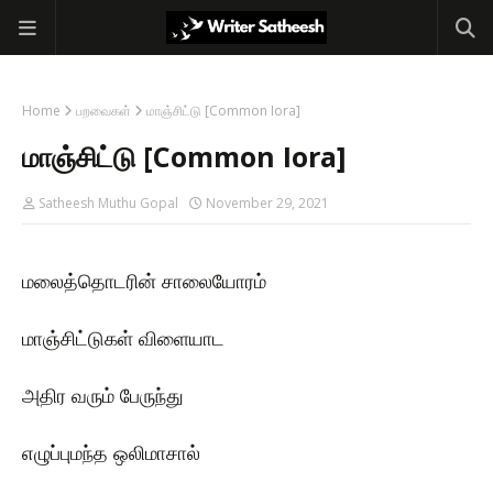
Home
பறவைகள்
மாஞ்சிட்டு [Common Iora]
மாஞ்சிட்டு [Common Iora]
Satheesh Muthu Gopal
November 29, 2021
மலைத்தொடரின் சாலையோரம்
மாஞ்சிட்டுகள் விளையாட
அதிர வரும் பேருந்து
எழுப்புமந்த ஒலிமாசால்