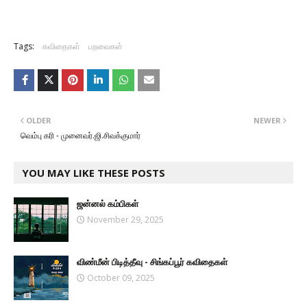
Tags:
கவிதைகள்
பறவைகள்
OLDER
NEWER
வெம்பு கரி - முனைவர்.ஜி.சிவக்குமார்
YOU MAY LIKE THESE POSTS
ஜன்னல் கம்பிகள்
November 29, 2025
விண்மீன் பிடித்தீவு - சிங்கப்பூர் கவிதைகள்
October 09, 2025