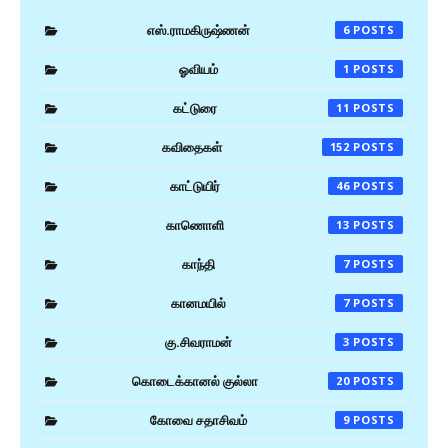
எஸ்.ராமகிருஷ்ணன்
6
ஓவியம்
1
கட்டுரை
11
கவிதைகள்
152
காட்டுயிர்
46
காணொளி
13
காந்தி
7
கானமயில்
7
கு.சிவராமன்
3
கொடைக்கானல் குல்லா
20
கோவை சதாசிவம்
9