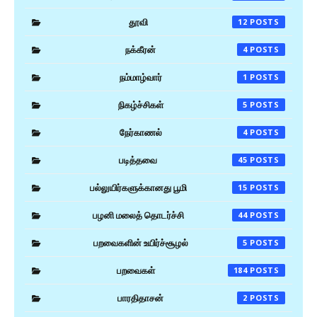
தூவி
12
நக்கீரன்
4
நம்மாழ்வார்
1
நிகழ்ச்சிகள்
5
நேர்காணல்
4
படித்தவை
45
பல்லுயிர்களுக்கானது பூமி
15
பழனி மலைத் தொடர்ச்சி
44
பறவைகளின் உயிர்ச்சூழல்
5
பறவைகள்
184
பாரதிதாசன்
2