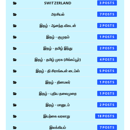
SWITZERLAND
3
அரசியல்
7
இதழ் - ஆனந்த விகடன்
2
இதழ் - குமுதம்
1
இதழ் - தமிழ் இந்து
2
இதழ் - தமிழ் முரசு (சிங்கப்பூர்)
4
இதழ் - தி சிராங்கூன் டைம்ஸ்
5
இதழ் - தினமலர்
1
இதழ் - புதிய தலைமுறை
1
இதழ் - மானுடம்
2
இயற்கை வரலாறு
18
இலக்கியம்
7