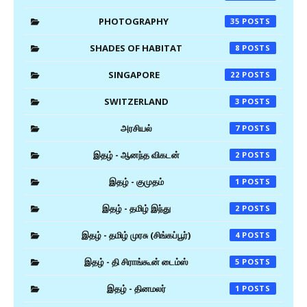
PHOTOGRAPHY
35
SHADES OF HABITAT
8
SINGAPORE
22
SWITZERLAND
3
அரசியல்
7
இதழ் - ஆனந்த விகடன்
2
இதழ் - குமுதம்
1
இதழ் - தமிழ் இந்து
2
இதழ் - தமிழ் முரசு (சிங்கப்பூர்)
4
இதழ் - தி சிராங்கூன் டைம்ஸ்
5
இதழ் - தினமலர்
1