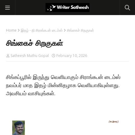
Home
இதழ் - தி சிராங்கூன் டைம்ஸ்
சிங்கைச் சிறகுகள்
சிங்கைச் சிறகுகள்
Satheesh Muthu Gopal
February 10, 2026
சிங்கப்பூரில் இருந்து வெளியாகும் சிராங்கூன் டைம்ஸ்
நவம்பர் மாத இதழ் மின்னிதழாக வெளியாகியுள்ளது.
அவசியம் வாசியுங்கள்.