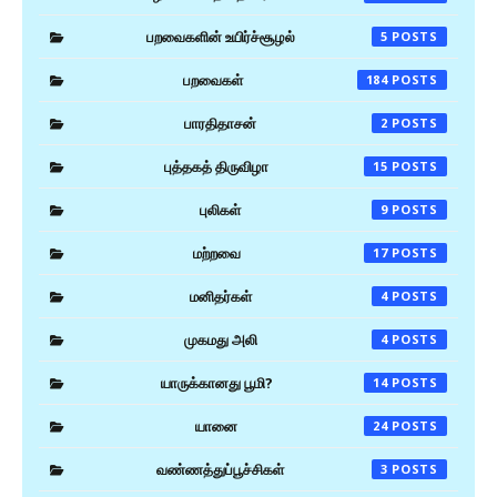
பறவைகளின் உயிர்ச்சூழல்
5
பறவைகள்
184
பாரதிதாசன்
2
புத்தகத் திருவிழா
15
புலிகள்
9
மற்றவை
17
மனிதர்கள்
4
முகமது அலி
4
யாருக்கானது பூமி?
14
யானை
24
வண்ணத்துப்பூச்சிகள்
3