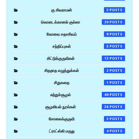
கு.சிவராமன்
3
கொடைக்கானல் குல்லா
20
கோவை சதாசிவம்
9
சந்திப்புகள்
3
சிட்டுக்குருவிகள்
13
சிதறாத எழுத்துக்கள்
2
சிறுகதை
1
சுற்றுச்சூழல்
40
சூழலியல் நூல்கள்
36
சோலைக்குருவி
3
ட்ராட்ஸ்கி மருது
4