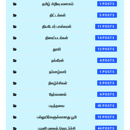
தமிழ் அறிவு வளாகம்
1
திட்டங்கள்
5
தியடோர் பாஸ்கரன்
11
திரைப்படங்கள்
14
தூவி
12
நக்கீரன்
4
நம்மாழ்வார்
1
நிகழ்ச்சிகள்
5
நேர்காணல்
4
படித்தவை
45
பல்லுயிர்களுக்கானது பூமி
15
பழனி மலைத் தொடர்ச்சி
44