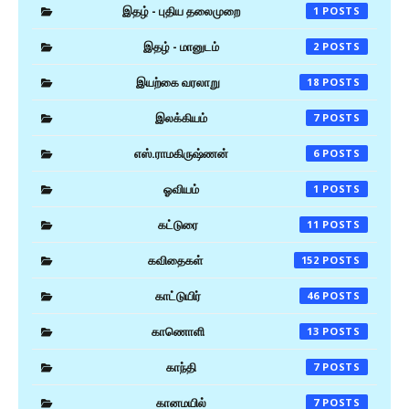
இதழ் - புதிய தலைமுறை
1
இதழ் - மானுடம்
2
இயற்கை வரலாறு
18
இலக்கியம்
7
எஸ்.ராமகிருஷ்ணன்
6
ஓவியம்
1
கட்டுரை
11
கவிதைகள்
152
காட்டுயிர்
46
காணொளி
13
காந்தி
7
கானமயில்
7