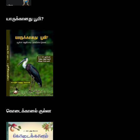
யாருக்கானது பூமி?
கொடைக்கானல் குல்லா