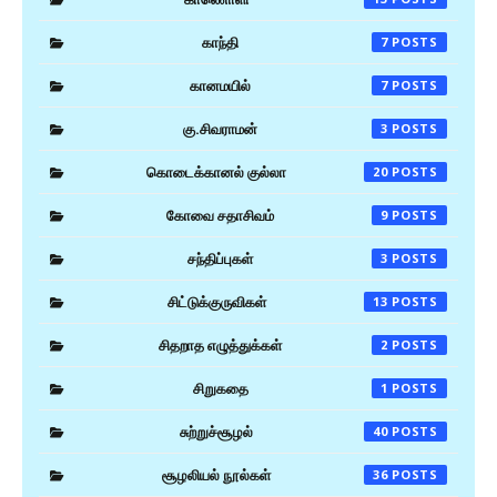
காந்தி
7
கானமயில்
7
கு.சிவராமன்
3
கொடைக்கானல் குல்லா
20
கோவை சதாசிவம்
9
சந்திப்புகள்
3
சிட்டுக்குருவிகள்
13
சிதறாத எழுத்துக்கள்
2
சிறுகதை
1
சுற்றுச்சூழல்
40
சூழலியல் நூல்கள்
36