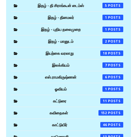
இதழ் - தி சிராங்கூன் டைம்ஸ்
5
இதழ் - தினமலர்
1
இதழ் - புதிய தலைமுறை
1
இதழ் - மானுடம்
2
இயற்கை வரலாறு
18
இலக்கியம்
7
எஸ்.ராமகிருஷ்ணன்
6
ஓவியம்
1
கட்டுரை
11
கவிதைகள்
152
காட்டுயிர்
46
காணொளி
13