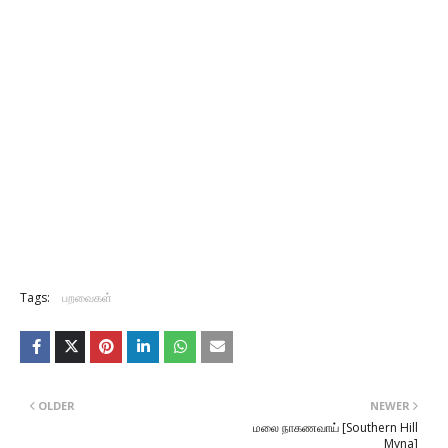
Tags:
பறவைகள்
OLDER
NEWER
மலை நாகணவாய் [Southern Hill
Myna]