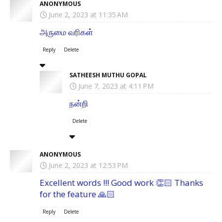
ANONYMOUS
June 2, 2023 at 11:35 AM
அருமை வரிகள்
Reply
Delete
SATHEESH MUTHU GOPAL
June 7, 2023 at 4:11 PM
நன்றி
Delete
ANONYMOUS
June 2, 2023 at 12:53 PM
Excellent words !!! Good work 👏🏻 Thanks
for the feature 🙏🏻
Reply
Delete