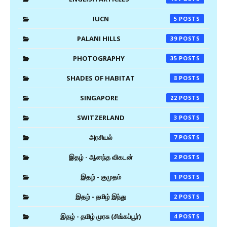
IUCN
5
PALANI HILLS
39
PHOTOGRAPHY
35
SHADES OF HABITAT
8
SINGAPORE
22
SWITZERLAND
3
அரசியல்
7
இதழ் - ஆனந்த விகடன்
2
இதழ் - குமுதம்
1
இதழ் - தமிழ் இந்து
2
இதழ் - தமிழ் முரசு (சிங்கப்பூர்)
4