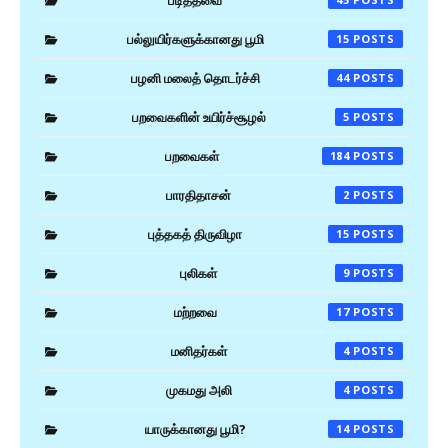
படித்தவை
பல்லுயிர்களுக்கானது பூமி
15
பழனி மலைத் தொடர்ச்சி
44
பறவைகளின் உயிர்ச்சூழல்
5
பறவைகள்
184
பாரதிதாசன்
2
புத்தகத் திருவிழா
15
புலிகள்
9
மற்றவை
17
மனிதர்கள்
4
முகமது அலி
4
யாருக்கானது பூமி?
14