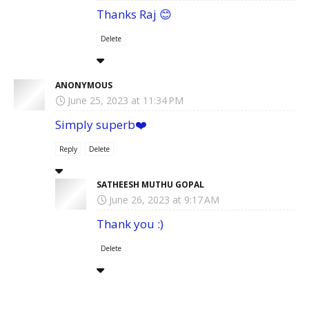
Thanks Raj 😊
Delete
ANONYMOUS
June 25, 2023 at 11:34 PM
Simply superb❤️
Reply
Delete
SATHEESH MUTHU GOPAL
June 26, 2023 at 9:17 AM
Thank you :)
Delete