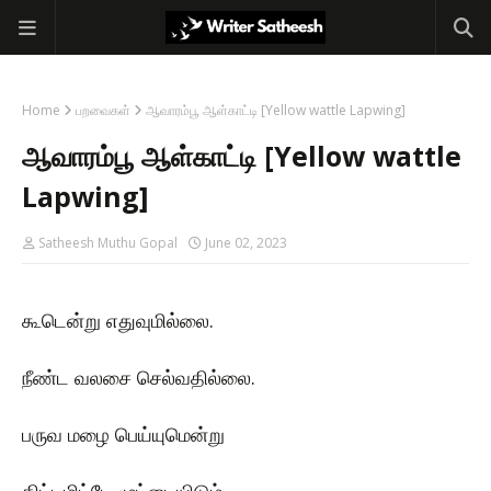
Home
பறவைகள்
ஆவாரம்பூ ஆள்காட்டி [Yellow wattle Lapwing]
ஆவாரம்பூ ஆள்காட்டி [Yellow wattle
Lapwing]
Satheesh Muthu Gopal
June 02, 2023
கூடென்று எதுவுமில்லை.
நீண்ட வலசை செல்வதில்லை.
பருவ மழை பெய்யுமென்று