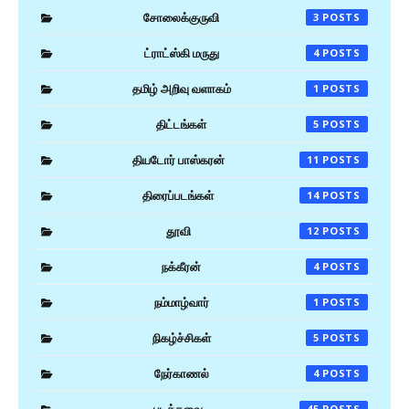
சோலைக்குருவி
3
ட்ராட்ஸ்கி மருது
4
தமிழ் அறிவு வளாகம்
1
திட்டங்கள்
5
தியடோர் பாஸ்கரன்
11
திரைப்படங்கள்
14
தூவி
12
நக்கீரன்
4
நம்மாழ்வார்
1
நிகழ்ச்சிகள்
5
நேர்காணல்
4
45