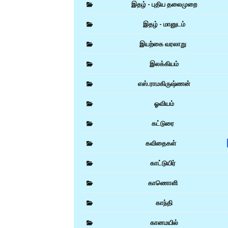
இதழ் - புதிய தலைமுறை
இதழ் - மானுடம்
இயற்கை வரலாறு
இலக்கியம்
எஸ்.ராமகிருஷ்ணன்
ஓவியம்
கட்டுரை
கவிதைகள்
காட்டுயிர்
காணொளி
காந்தி
கானமயில்