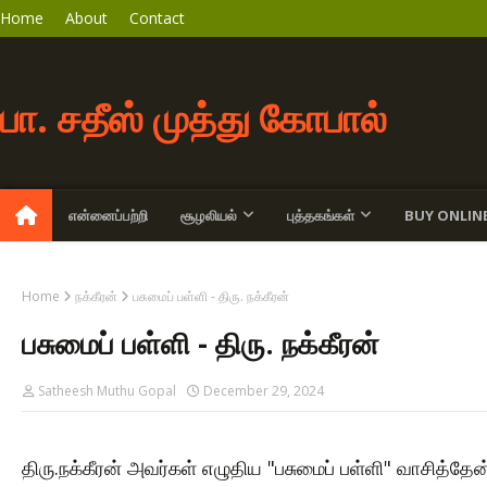
Home
About
Contact
பா. சதீஸ் முத்து கோபால்
என்னைப்பற்றி
சூழலியல்
புத்தகங்கள்
BUY ONLIN
Home
நக்கீரன்
பசுமைப் பள்ளி - திரு. நக்கீரன்
பசுமைப் பள்ளி - திரு. நக்கீரன்
Satheesh Muthu Gopal
December 29, 2024
திரு.நக்கீரன் அவர்கள் எழுதிய "பசுமைப் பள்ளி" வாசித்த