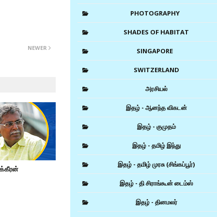
PHOTOGRAPHY
SHADES OF HABITAT
NEWER
SINGAPORE
SWITZERLAND
அரசியல்
இதழ் - ஆனந்த விகடன்
இதழ் - குமுதம்
இதழ் - தமிழ் இந்து
இதழ் - தமிழ் முரசு (சிங்கப்பூர்)
க்கீரன்
இதழ் - தி சிராங்கூன் டைம்ஸ்
இதழ் - தினமலர்