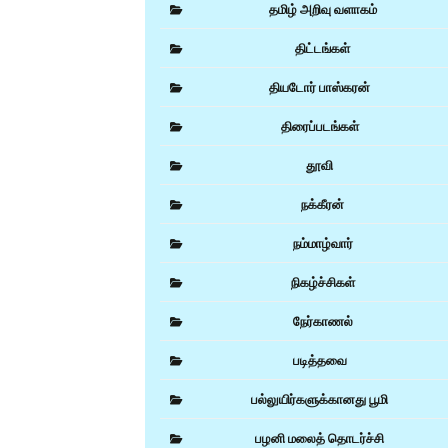
தமிழ் அறிவு வளாகம்
திட்டங்கள்
தியடோர் பாஸ்கரன்
திரைப்படங்கள்
தூவி
நக்கீரன்
நம்மாழ்வார்
நிகழ்ச்சிகள்
நேர்காணல்
படித்தவை
பல்லுயிர்களுக்கானது பூமி
பழனி மலைத் தொடர்ச்சி