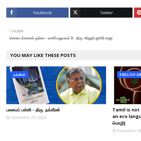
Facebook
Twitter
OLDER
கொடைக்கானல் குல்லா - வாசிப்பனுபவம் 6 - திரு. கீரனூர் ஜாகிர் ராஜா
YOU MAY LIKE THESE POSTS
நக்கீரன்
ENGLISH A
பசுமைப் பள்ளி - திரு. நக்கீரன்
Tamil is not
an eco langua
December 29, 2024
மொழி]
December 28