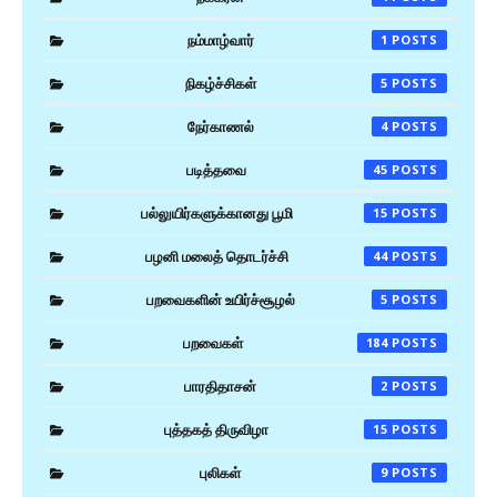
நம்மாழ்வார்
1
நிகழ்ச்சிகள்
5
நேர்காணல்
4
படித்தவை
45
பல்லுயிர்களுக்கானது பூமி
15
பழனி மலைத் தொடர்ச்சி
44
பறவைகளின் உயிர்ச்சூழல்
5
பறவைகள்
184
பாரதிதாசன்
2
புத்தகத் திருவிழா
15
புலிகள்
9