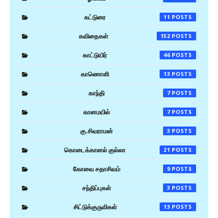
கட்டுரை
11
கவிதைகள்
152
காட்டுயிர்
46
காணொளி
13
காந்தி
7
கானமயில்
7
கு.சிவராமன்
3
கொடைக்கானல் குல்லா
21
கோவை சதாசிவம்
9
சந்திப்புகள்
3
சிட்டுக்குருவிகள்
13