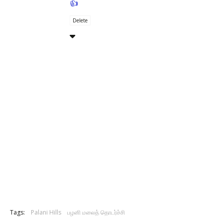
👍
Delete
Tags:
Palani Hills
பழனி மலைத் தொடர்ச்சி