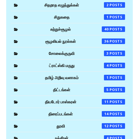
சிதறாத எழுத்துக்கள்
2
சிறுகதை
1
சுற்றுச்சூழல்
40
சூழலியல் நூல்கள்
36
சோலைக்குருவி
3
ட்ராட்ஸ்கி மருது
4
தமிழ் அறிவு வளாகம்
1
திட்டங்கள்
5
தியடோர் பாஸ்கரன்
11
திரைப்படங்கள்
14
தூவி
12
நக்கீரன்
4