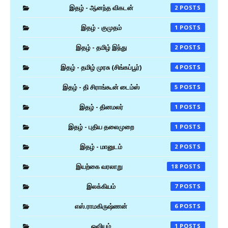
இதழ் - ஆனந்த விகடன்
2
இதழ் - குமுதம்
1
இதழ் - தமிழ் இந்து
2
இதழ் - தமிழ் முரசு (சிங்கப்பூர்)
4
இதழ் - தி சிராங்கூன் டைம்ஸ்
5
இதழ் - தினமலர்
1
இதழ் - புதிய தலைமுறை
1
இதழ் - மானுடம்
2
இயற்கை வரலாறு
18
இலக்கியம்
7
எஸ்.ராமகிருஷ்ணன்
6
ஓவியம்
1