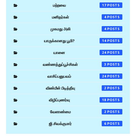
மற்றவை
17
மனிதர்கள்
4
முகமது அலி
4
யாருக்கானது பூமி?
14
யானை
24
வண்ணத்துப்பூச்சிகள்
3
வாசிப்பனுபவம்
24
விண்மீன் பிடித்தீவு
2
விழிப்புணர்வு
18
வேளாண்மை
2
ஜி.சிவக்குமார்
6