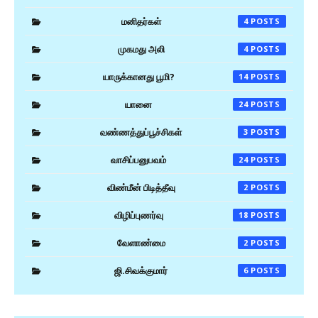
மனிதர்கள்
4
முகமது அலி
4
யாருக்கானது பூமி?
14
யானை
24
வண்ணத்துப்பூச்சிகள்
3
வாசிப்பனுபவம்
24
விண்மீன் பிடித்தீவு
2
விழிப்புணர்வு
18
வேளாண்மை
2
ஜி.சிவக்குமார்
6