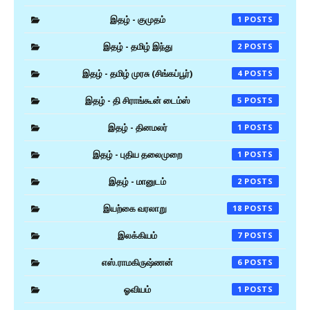
இதழ் - குமுதம்
1
இதழ் - தமிழ் இந்து
2
இதழ் - தமிழ் முரசு (சிங்கப்பூர்)
4
இதழ் - தி சிராங்கூன் டைம்ஸ்
5
இதழ் - தினமலர்
1
இதழ் - புதிய தலைமுறை
1
இதழ் - மானுடம்
2
இயற்கை வரலாறு
18
இலக்கியம்
7
எஸ்.ராமகிருஷ்ணன்
6
ஓவியம்
1