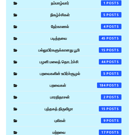
நம்மாழ்வார்
1
நிகழ்ச்சிகள்
5
நேர்காணல்
4
படித்தவை
45
பல்லுயிர்களுக்கானது பூமி
15
பழனி மலைத் தொடர்ச்சி
44
பறவைகளின் உயிர்ச்சூழல்
5
பறவைகள்
184
பாரதிதாசன்
2
புத்தகத் திருவிழா
15
புலிகள்
9
மற்றவை
17