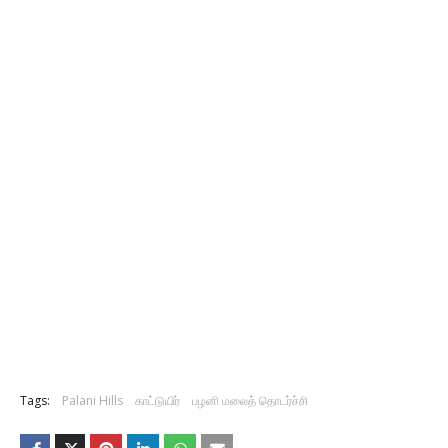
Tags:
Palani Hills
காட்டுயிர்
பழனி மலைத் தொடர்ச்சி