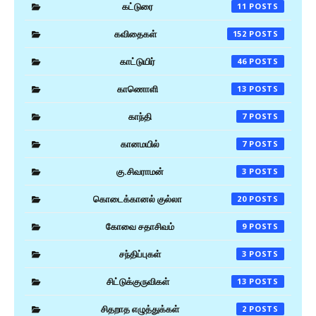
கட்டுரை
11
கவிதைகள்
152
காட்டுயிர்
46
காணொளி
13
காந்தி
7
கானமயில்
7
கு.சிவராமன்
3
கொடைக்கானல் குல்லா
20
கோவை சதாசிவம்
9
சந்திப்புகள்
3
சிட்டுக்குருவிகள்
13
சிதறாத எழுத்துக்கள்
2