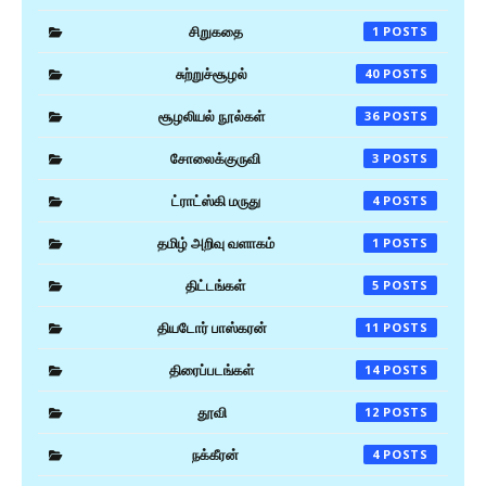
சிறுகதை
1
சுற்றுச்சூழல்
40
சூழலியல் நூல்கள்
36
சோலைக்குருவி
3
ட்ராட்ஸ்கி மருது
4
தமிழ் அறிவு வளாகம்
1
திட்டங்கள்
5
தியடோர் பாஸ்கரன்
11
திரைப்படங்கள்
14
தூவி
12
நக்கீரன்
4