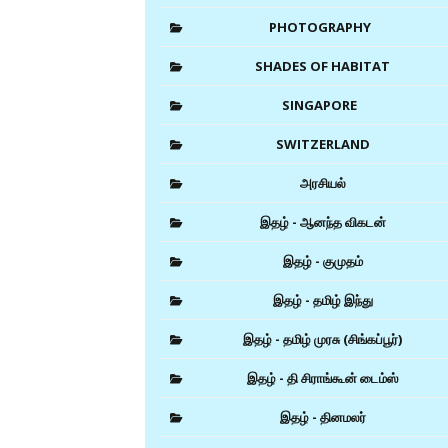
PHOTOGRAPHY
SHADES OF HABITAT
SINGAPORE
SWITZERLAND
அரசியல்
இதழ் - ஆனந்த விகடன்
இதழ் - குமுதம்
இதழ் - தமிழ் இந்து
இதழ் - தமிழ் முரசு (சிங்கப்பூர்)
இதழ் - தி சிராங்கூன் டைம்ஸ்
இதழ் - தினமலர்