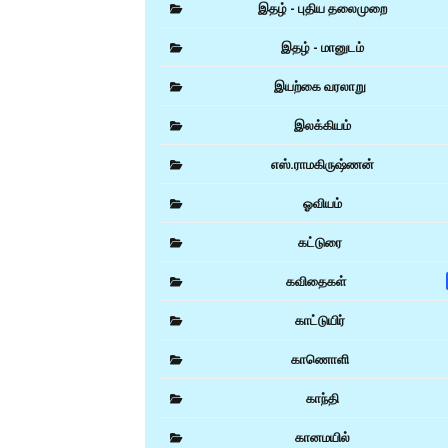
இதழ் - புதிய தலைமுறை
இதழ் - மானுடம்
இயற்கை வரலாறு
இலக்கியம்
எஸ்.ராமகிருஷ்ணன்
ஓவியம்
கட்டுரை
கவிதைகள்
காட்டுயிர்
காணொளி
காந்தி
கானமயில்