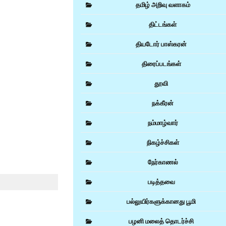
தமிழ் அறிவு வளாகம்
திட்டங்கள்
தியடோர் பாஸ்கரன்
திரைப்படங்கள்
தூவி
நக்கீரன்
நம்மாழ்வார்
நிகழ்ச்சிகள்
நேர்காணல்
படித்தவை
பல்லுயிர்களுக்கானது பூமி
பழனி மலைத் தொடர்ச்சி