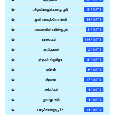
பல்லுயிர்களுக்கானது பூமி
15
பழனி மலைத் தொடர்ச்சி
44
பறவைகளின் உயிர்ச்சூழல்
5
பறவைகள்
184
பாரதிதாசன்
2
புத்தகத் திருவிழா
15
புலிகள்
9
மற்றவை
17
மனிதர்கள்
4
முகமது அலி
4
யாருக்கானது பூமி?
14