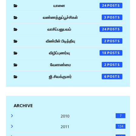
யானை
24
வண்ணத்துப்பூச்சிகள்
3
வாசிப்பனுபவம்
24
விண்மீன் பிடித்தீவு
2
விழிப்புணர்வு
18
வேளாண்மை
2
ஜி.சிவக்குமார்
6
ARCHIVE
2010
7
2011
124