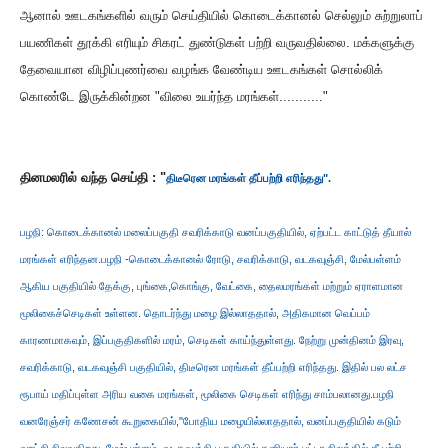
ஆனால் ஊடகங்களில் வரும் செய்தியில் கொடைக்கானல் செல்லும் சுற்றுலாப்
பயணிகள் தூக்கி எரியும் சிகரட் துண்டுகள் பற்றி வருவதில்லை. மக்களுக்கு
தேவையான விழிப்புணர்வை வழங்க வேண்டிய ஊடகங்கள் சொல்லிக்
கொண்டே இருக்கின்றன "விலை உயர்ந்த மரங்கள்..........."
தினமலரில் வந்த செய்தி : "
திடீரென மரங்கள் தீப்பற்றி எரிந்தது".
பழநி: கொடைக்கானல் மலைப்பகுதி சவரிக்காடு வனப்பகுதியில், ஏற்பட்ட காட்டுத் தீயால்
மரங்கள் எரிந்தன.பழநி -கொடைக்கானல் ரோடு, சவரிக்காடு, வடகவுஞ்சி, மேல்பள்ளம்
ஆகிய பகுதியில் தேக்கு, புங்கை,கொங்கு, வேட்கை, தைலமரங்கள் மற்றும் ஏராளமான
மூலிகைச்செடிகள் உள்ளன. தொடர்ந்து மழை இல்லாததால், அதிகமான வெப்பம்
காரணமாகவும், இப்பகுதிகளில் மரம், செடிகள் காய்ந்துள்ளது. நேற்று முன்தினம் இரவு,
சவரிக்காடு, வடகவுஞ்சி பகுதியில், திடீரென மரங்கள் தீப்பற்றி எரிந்தது. இதில் பல லட்ச
ரூபாய் மதிப்புள்ள அரிய வகை மரங்கள், மூலிகை செடிகள் எரிந்து சாம்பலானது.பழநி
வனரேஞ்சர் கணேசன் கூறுகையில்,"போதிய மழையில்லாததால், வனப்பகுதியில் கடும்
வறட்சி நிலவுகிறது. மேல்பள்ளம், வடகவுஞ்சி பகுதியில் தனியார் பட்டா நிலத்தில் தீ பற்றி