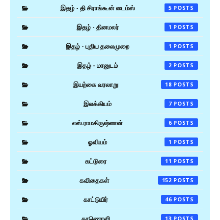
இதழ் - தி சிராங்கூன் டைம்ஸ்
5
இதழ் - தினமலர்
1
இதழ் - புதிய தலைமுறை
1
இதழ் - மானுடம்
2
இயற்கை வரலாறு
18
இலக்கியம்
7
எஸ்.ராமகிருஷ்ணன்
6
ஓவியம்
1
கட்டுரை
11
கவிதைகள்
152
காட்டுயிர்
46
காணொளி
13