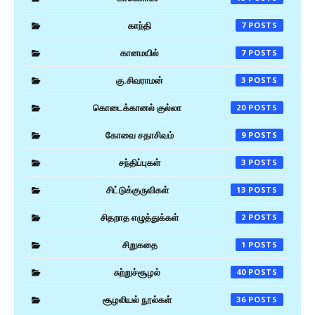
காந்தி
7
கானமயில்
7
கு.சிவராமன்
3
கொடைக்கானல் குல்லா
20
கோவை சதாசிவம்
9
சந்திப்புகள்
3
சிட்டுக்குருவிகள்
13
சிதறாத எழுத்துக்கள்
2
சிறுகதை
1
சுற்றுச்சூழல்
40
சூழலியல் நூல்கள்
36