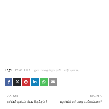
Tags:
Palani Hills
பழனி மலைத் தொடர்ச்சி
விழிப்புணர்வு
OLDER
NEWER
நதியின் ஓவியம் எப்படி இருக்கும் ?
பழனியில் ஏன் மழை பெய்வதில்லை?