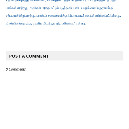
மரங்கள் எரிந்தது. அவர்கள் அதை கட்டுப்படுத்திவிட்டனர். மேலும் வனப்பகுதியில் தீ
ஏற்படாமல் இருப்பதற்கு, பாரஸ்டர் தலைமையில் தடுப்பு நடவடிக்கைகள் எடுக்கப்பட்டுள்ளது.
விலங்கினங்களுக்கு எவ்வித ஆபத்தும் ஏற்படவில்லை,” என்றார்.
POST A COMMENT
0 Comments