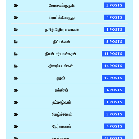
சோலைக்குருவி
3
ட்ராட்ஸ்கி மருது
4
தமிழ் அறிவு வளாகம்
1
திட்டங்கள்
5
தியடோர் பாஸ்கரன்
11
திரைப்படங்கள்
14
தூவி
12
நக்கீரன்
4
நம்மாழ்வார்
1
நிகழ்ச்சிகள்
5
நேர்காணல்
4
படித்தவை
45