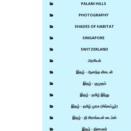
PALANI HILLS
PHOTOGRAPHY
SHADES OF HABITAT
SINGAPORE
SWITZERLAND
அரசியல்
இதழ் - ஆனந்த விகடன்
இதழ் - குமுதம்
இதழ் - தமிழ் இந்து
இதழ் - தமிழ் முரசு (சிங்கப்பூர்)
இதழ் - தி சிராங்கூன் டைம்ஸ்
இதழ் - தினமலர்