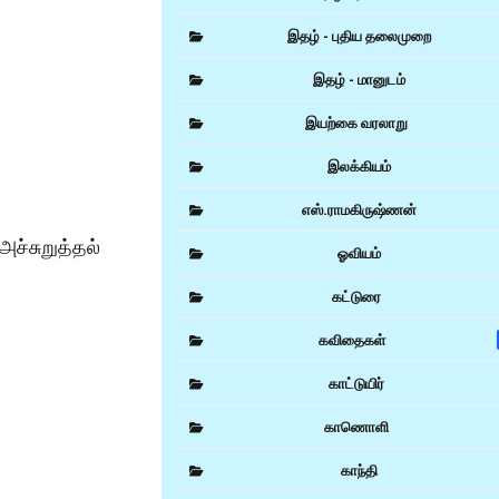
இதழ் - புதிய தலைமுறை
இதழ் - மானுடம்
இயற்கை வரலாறு
இலக்கியம்
எஸ்.ராமகிருஷ்ணன்
அச்சுறுத்தல்
ஓவியம்
கட்டுரை
கவிதைகள்
காட்டுயிர்
காணொளி
காந்தி