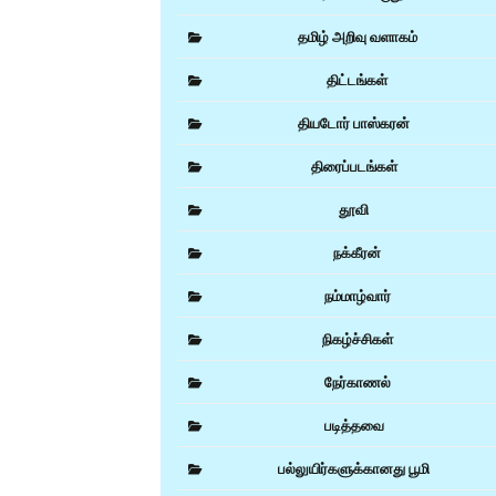
தமிழ் அறிவு வளாகம்
திட்டங்கள்
தியடோர் பாஸ்கரன்
திரைப்படங்கள்
தூவி
நக்கீரன்
நம்மாழ்வார்
நிகழ்ச்சிகள்
நேர்காணல்
படித்தவை
பல்லுயிர்களுக்கானது பூமி