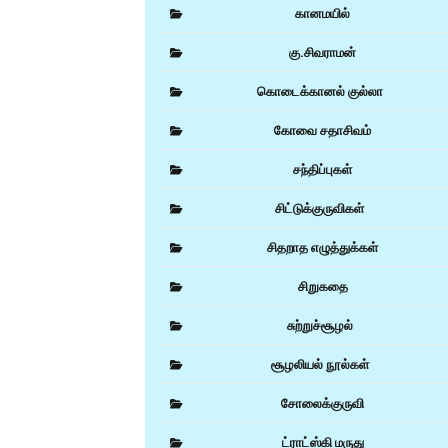
கானமயில்
கு.சிவராமன்
கொடைக்கானல் குல்லா
கோவை சதாசிவம்
சந்திப்புகள்
சிட்டுக்குருவிகள்
சிதறாத எழுத்துக்கள்
d
சிறுகதை
சுற்றுச்சூழல்
சூழலியல் நூல்கள்
சோலைக்குருவி
ட்ராட்ஸ்கி மருது