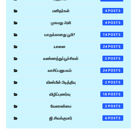
மனிதர்கள்
4
முகமது அலி
4
யாருக்கானது பூமி?
14
யானை
24
வண்ணத்துப்பூச்சிகள்
3
வாசிப்பனுபவம்
24
விண்மீன் பிடித்தீவு
2
விழிப்புணர்வு
18
வேளாண்மை
2
ஜி.சிவக்குமார்
6