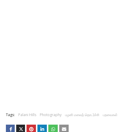
Tags:
Palani Hills
Photography
பழனி மலைத் தொடர்ச்சி
பறவைகள்