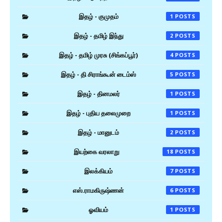
இதழ் - குமுதம்
1
இதழ் - தமிழ் இந்து
2
இதழ் - தமிழ் முரசு (சிங்கப்பூர்)
4
இதழ் - தி சிராங்கூன் டைம்ஸ்
5
இதழ் - தினமலர்
1
இதழ் - புதிய தலைமுறை
1
இதழ் - மானுடம்
2
இயற்கை வரலாறு
18
இலக்கியம்
7
எஸ்.ராமகிருஷ்ணன்
6
ஓவியம்
1