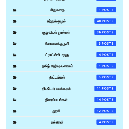
சிறுகதை
1
சுற்றுச்சூழல்
40
சூழலியல் நூல்கள்
36
சோலைக்குருவி
3
ட்ராட்ஸ்கி மருது
4
தமிழ் அறிவு வளாகம்
1
திட்டங்கள்
5
தியடோர் பாஸ்கரன்
11
திரைப்படங்கள்
14
தூவி
12
நக்கீரன்
4