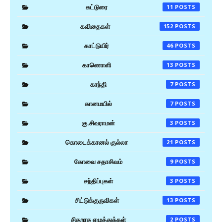
கட்டுரை
11
கவிதைகள்
152
காட்டுயிர்
46
காணொளி
13
காந்தி
7
கானமயில்
7
கு.சிவராமன்
3
கொடைக்கானல் குல்லா
21
கோவை சதாசிவம்
9
சந்திப்புகள்
3
சிட்டுக்குருவிகள்
13
சிதறாத எழுத்துக்கள்
2