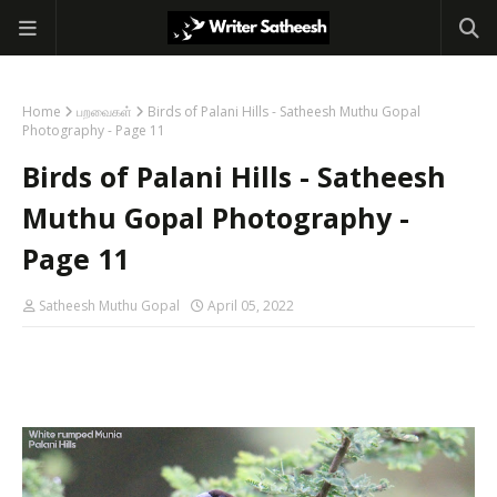
Home
பறவைகள்
Birds of Palani Hills - Satheesh Muthu Gopal
Photography - Page 11
Birds of Palani Hills - Satheesh
Muthu Gopal Photography -
Page 11
Satheesh Muthu Gopal
April 05, 2022