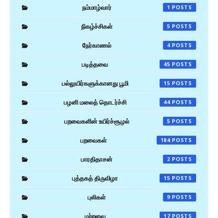
நம்மாழ்வார்
1
நிகழ்ச்சிகள்
5
நேர்காணல்
4
படித்தவை
45
பல்லுயிர்களுக்கானது பூமி
15
பழனி மலைத் தொடர்ச்சி
44
பறவைகளின் உயிர்ச்சூழல்
5
பறவைகள்
184
பாரதிதாசன்
2
புத்தகத் திருவிழா
15
புலிகள்
9
மற்றவை
17