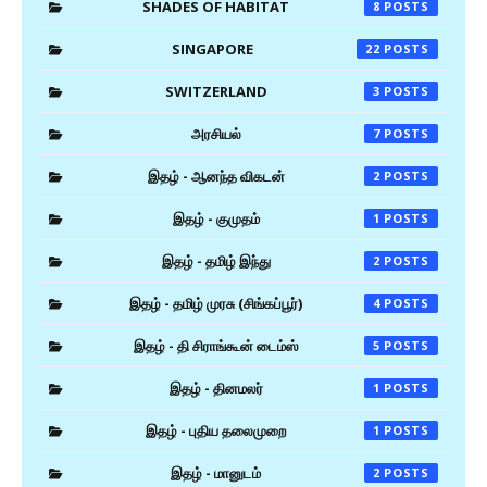
SHADES OF HABITAT
8
SINGAPORE
22
SWITZERLAND
3
அரசியல்
7
இதழ் - ஆனந்த விகடன்
2
இதழ் - குமுதம்
1
இதழ் - தமிழ் இந்து
2
இதழ் - தமிழ் முரசு (சிங்கப்பூர்)
4
இதழ் - தி சிராங்கூன் டைம்ஸ்
5
இதழ் - தினமலர்
1
இதழ் - புதிய தலைமுறை
1
இதழ் - மானுடம்
2