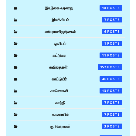
இயற்கை வரலாறு
18
இலக்கியம்
7
எஸ்.ராமகிருஷ்ணன்
6
ஓவியம்
1
கட்டுரை
11
கவிதைகள்
152
காட்டுயிர்
46
காணொளி
13
காந்தி
7
கானமயில்
7
கு.சிவராமன்
3