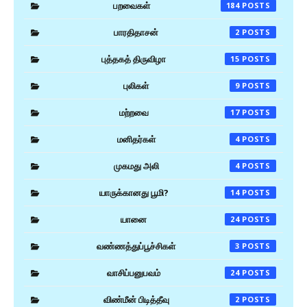
பறவைகள்
184
பாரதிதாசன்
2
புத்தகத் திருவிழா
15
புலிகள்
9
மற்றவை
17
மனிதர்கள்
4
முகமது அலி
4
யாருக்கானது பூமி?
14
யானை
24
வண்ணத்துப்பூச்சிகள்
3
வாசிப்பனுபவம்
24
விண்மீன் பிடித்தீவு
2