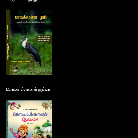
கொடைக்கானல் குல்லா