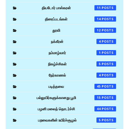
தியடோர் பாஸ்கரன்
11
திரைப்படங்கள்
14
தூவி
12
நக்கீரன்
4
நம்மாழ்வார்
1
நிகழ்ச்சிகள்
5
நேர்காணல்
4
படித்தவை
45
பல்லுயிர்களுக்கானது பூமி
15
பழனி மலைத் தொடர்ச்சி
44
பறவைகளின் உயிர்ச்சூழல்
5