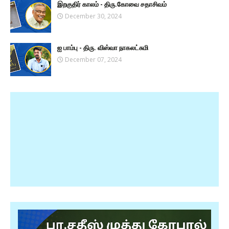
இறகுதிர் காலம் - திரு.கோவை சதாசிவம்
December 30, 2024
ஐ பாம்பு - திரு. விஸ்வா நாகலட்சுமி
December 07, 2024