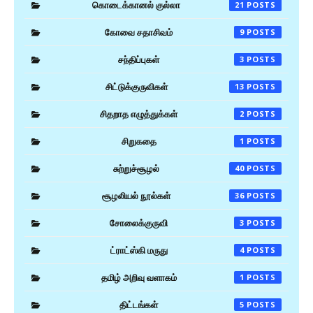
கொடைக்கானல் குல்லா
21
கோவை சதாசிவம்
9
சந்திப்புகள்
3
சிட்டுக்குருவிகள்
13
சிதறாத எழுத்துக்கள்
2
சிறுகதை
1
சுற்றுச்சூழல்
40
சூழலியல் நூல்கள்
36
சோலைக்குருவி
3
ட்ராட்ஸ்கி மருது
4
தமிழ் அறிவு வளாகம்
1
திட்டங்கள்
5