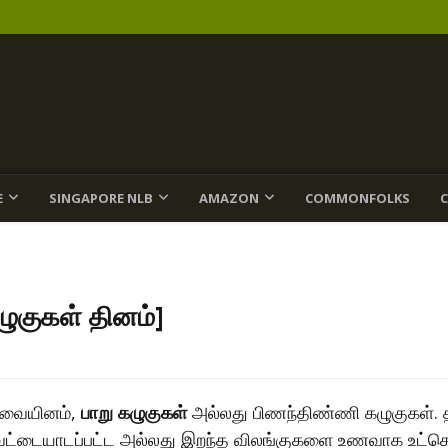
E
SINGAPORE NLB
AMAZON
COMMONFOLKS
ழுகுகள் தினம்]
பறவையினம்,
பாறு கழுகுகள்
அல்லது பிணந்திண்ணி கழுகுகள். 
. வேட்டையாடப்பட்ட அல்லது இறந்த விலங்குகளை உணவாக உட்