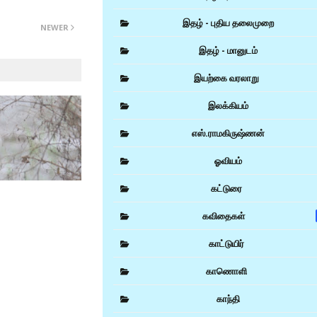
இதழ் - புதிய தலைமுறை
NEWER
இதழ் - மானுடம்
இயற்கை வரலாறு
இலக்கியம்
எஸ்.ராமகிருஷ்ணன்
ஓவியம்
கட்டுரை
கவிதைகள்
காட்டுயிர்
காணொளி
காந்தி