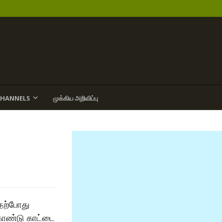
CHANNELS
முக்கிய அறிவிப்பு
தற்போது
கொண்டு காட்டை