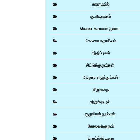
கானமயில்
கு.சிவராமன்
கொடைக்கானல் குல்லா
கோவை சதாசிவம்
சந்திப்புகள்
சிட்டுக்குருவிகள்
சிதறாத எழுத்துக்கள்
சிறுகதை
சுற்றுச்சூழல்
சூழலியல் நூல்கள்
சோலைக்குருவி
ட்ராட்ஸ்கி மருது