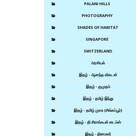
PALANI HILLS
PHOTOGRAPHY
SHADES OF HABITAT
SINGAPORE
SWITZERLAND
அரசியல்
இதழ் - ஆனந்த விகடன்
இதழ் - குமுதம்
இதழ் - தமிழ் இந்து
இதழ் - தமிழ் முரசு (சிங்கப்பூர்)
இதழ் - தி சிராங்கூன் டைம்ஸ்
இதழ் - தினமலர்