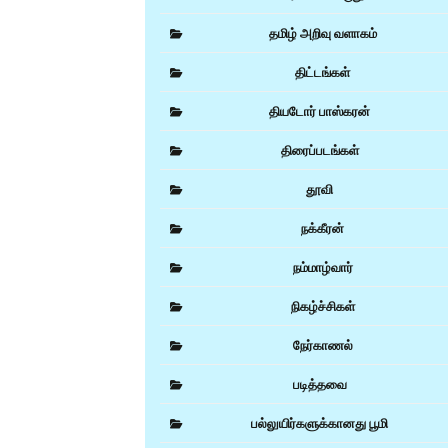
தமிழ் அறிவு வளாகம்
திட்டங்கள்
தியடோர் பாஸ்கரன்
திரைப்படங்கள்
தூவி
நக்கீரன்
நம்மாழ்வார்
நிகழ்ச்சிகள்
நேர்காணல்
படித்தவை
பல்லுயிர்களுக்கானது பூமி