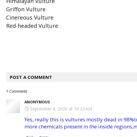
Himalayan Vulture
Griffon Vulture
Cinereous Vulture
Red-headed Vulture
POST A COMMENT
1 Comments
ANONYMOUS
September 6, 2020 at 10:32 AM
Yes, really this is vultures mostly dead in 98%
more chemicals present in the inside regions,m