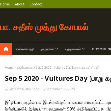
Home
About
Contact
பா. சதீஸ் முத்து கோபால்
என்னைப்பற்றி
சூழலியல்
புத்தகங்கள்
BUY ONLIN
Home
விழிப்புணர்வு
Sep 5 2020 - Vultures Day [பாறு கழுகுகள் தினம்]
Sep 5 2020 - Vultures Day [பாறு க
Satheesh Muthu Gopal
September 05, 2020
இந்தியா முழுக்க பல இடங்களிலும் பரவலாக காணப்பட்ட 
இந்தியாவில் இந்த பாறு கழுகுகள் 99% அழிந்துவிட்டது