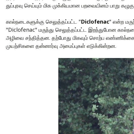
துப்புரவு செய்யும் மிக முக்கியமான பறவையினம் பாறு கழுக
கால்நடைகளுக்கு செலுத்தப்பட்ட "
Diclofenac
" என்ற மரு
"Diclofenac" மருந்து செலுத்தப்பட்ட இறந்துபோன கால
அழிவை சந்தித்தன. தற்போது மிகவும் சொற்ப எண்ணிக்கையி
முயற்சிகளை தன்னார்வு அமைப்புகள் எடுக்கின்றன.