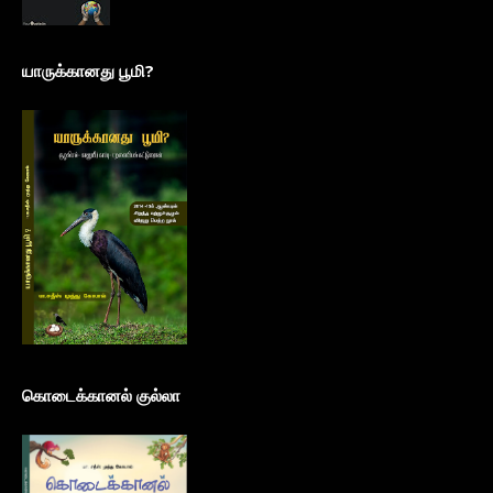
யாருக்கானது பூமி?
கொடைக்கானல் குல்லா