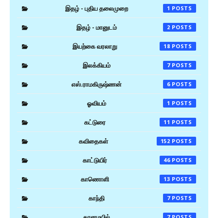
இதழ் - புதிய தலைமுறை
1
இதழ் - மானுடம்
2
இயற்கை வரலாறு
18
இலக்கியம்
7
எஸ்.ராமகிருஷ்ணன்
6
ஓவியம்
1
கட்டுரை
11
கவிதைகள்
152
காட்டுயிர்
46
காணொளி
13
காந்தி
7
கானமயில்
7