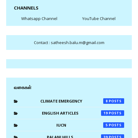
CHANNELS
Whatsapp Channel
YouTube Channel
Contact : satheesh.balu.m@gmail.com
வகைகள்
CLIMATE EMERGENCY
8
ENGLISH ARTICLES
19
IUCN
5
PALANI HILLS
39