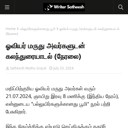
Home
பல்லுயிர்களுக்கானது பூமி
ஓவியர் மருது அவர்களுடன் கலந்துரையாடல்
(நேரலை)
ஓவியர் மருது அவர்களுடன்
கலந்துரையாடல் (நேரலை)
Satheesh Muthu Gopal
July 20, 2024
மதிப்பிற்குரிய ஓவியர் மருது அவர்கள் வரும்
21.07.2024, ஞாயிறு இரவு 8 மணிக்கு (இந்திய நேரம்),
என்னுடைய "பல்லுயிர்களுக்கானது பூமி" நூல் பற்றி
பேசுகிறார்.
இந்த நிகழ்ச்சிக்கு ஏற்பாடு செய்திருக்கும் தகடூர்