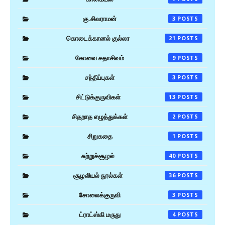
கு.சிவராமன்
3
கொடைக்கானல் குல்லா
21
கோவை சதாசிவம்
9
சந்திப்புகள்
3
சிட்டுக்குருவிகள்
13
சிதறாத எழுத்துக்கள்
2
சிறுகதை
1
சுற்றுச்சூழல்
40
சூழலியல் நூல்கள்
36
சோலைக்குருவி
3
ட்ராட்ஸ்கி மருது
4