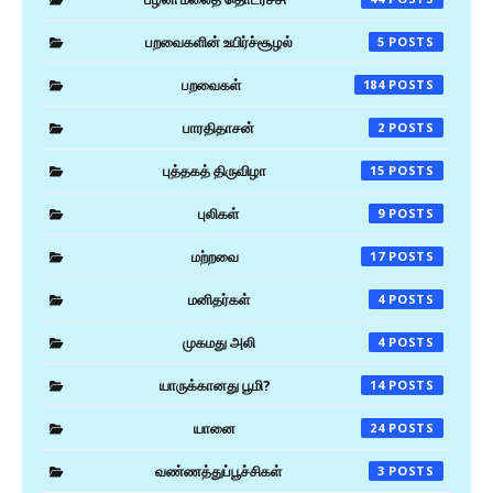
பறவைகளின் உயிர்ச்சூழல்
5
பறவைகள்
184
பாரதிதாசன்
2
புத்தகத் திருவிழா
15
புலிகள்
9
மற்றவை
17
மனிதர்கள்
4
முகமது அலி
4
யாருக்கானது பூமி?
14
யானை
24
வண்ணத்துப்பூச்சிகள்
3