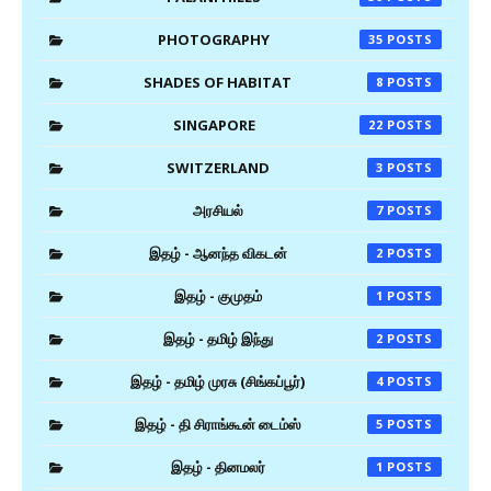
PHOTOGRAPHY
35
SHADES OF HABITAT
8
SINGAPORE
22
SWITZERLAND
3
அரசியல்
7
இதழ் - ஆனந்த விகடன்
2
இதழ் - குமுதம்
1
இதழ் - தமிழ் இந்து
2
இதழ் - தமிழ் முரசு (சிங்கப்பூர்)
4
இதழ் - தி சிராங்கூன் டைம்ஸ்
5
இதழ் - தினமலர்
1