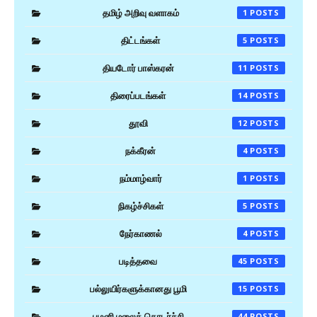
தமிழ் அறிவு வளாகம்
1
திட்டங்கள்
5
தியடோர் பாஸ்கரன்
11
திரைப்படங்கள்
14
தூவி
12
நக்கீரன்
4
நம்மாழ்வார்
1
நிகழ்ச்சிகள்
5
நேர்காணல்
4
படித்தவை
45
பல்லுயிர்களுக்கானது பூமி
15
பழனி மலைத் தொடர்ச்சி
44