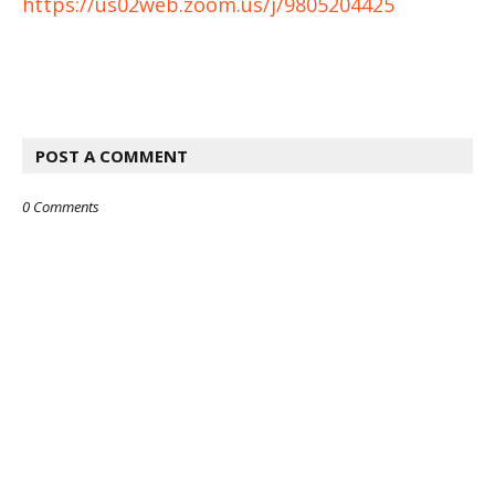
https://us02web.zoom.us/j/9805204425
POST A COMMENT
0 Comments