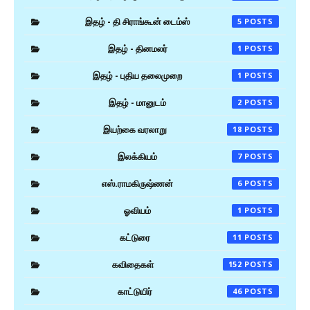
இதழ் - தி சிராங்கூன் டைம்ஸ்
5
இதழ் - தினமலர்
1
இதழ் - புதிய தலைமுறை
1
இதழ் - மானுடம்
2
இயற்கை வரலாறு
18
இலக்கியம்
7
எஸ்.ராமகிருஷ்ணன்
6
ஓவியம்
1
கட்டுரை
11
கவிதைகள்
152
காட்டுயிர்
46