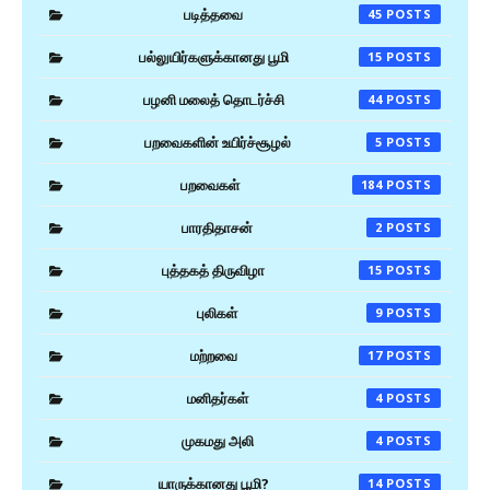
படித்தவை
45
பல்லுயிர்களுக்கானது பூமி
15
பழனி மலைத் தொடர்ச்சி
44
பறவைகளின் உயிர்ச்சூழல்
5
பறவைகள்
184
பாரதிதாசன்
2
புத்தகத் திருவிழா
15
புலிகள்
9
மற்றவை
17
மனிதர்கள்
4
முகமது அலி
4
யாருக்கானது பூமி?
14