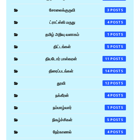
சோலைக்குருவி
3
ட்ராட்ஸ்கி மருது
4
தமிழ் அறிவு வளாகம்
1
திட்டங்கள்
5
தியடோர் பாஸ்கரன்
11
திரைப்படங்கள்
14
தூவி
12
நக்கீரன்
4
நம்மாழ்வார்
1
நிகழ்ச்சிகள்
5
நேர்காணல்
4