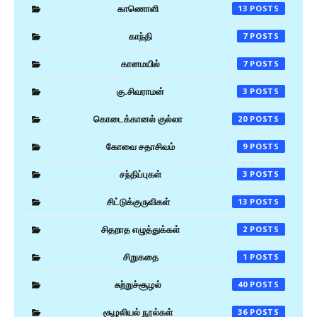
காணொளி
13
காந்தி
7
கானமயில்
7
கு.சிவராமன்
3
கொடைக்கானல் குல்லா
20
கோவை சதாசிவம்
9
சந்திப்புகள்
3
சிட்டுக்குருவிகள்
13
சிதறாத எழுத்துக்கள்
2
சிறுகதை
1
சுற்றுச்சூழல்
40
சூழலியல் நூல்கள்
36