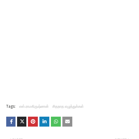
Tags:
எஸ்.ராமகிருஷ்ணன்
சிதறாத எழுத்துக்கள்