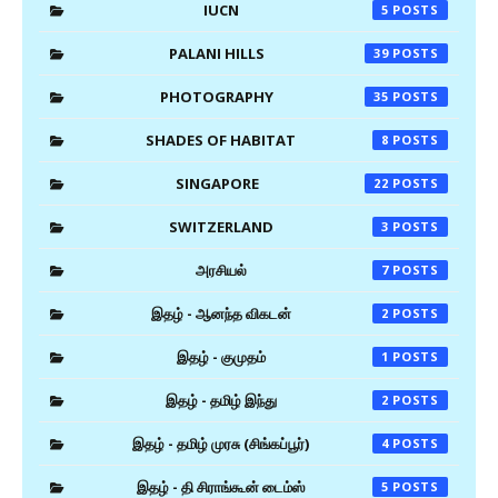
IUCN
5
PALANI HILLS
39
PHOTOGRAPHY
35
SHADES OF HABITAT
8
SINGAPORE
22
SWITZERLAND
3
அரசியல்
7
இதழ் - ஆனந்த விகடன்
2
இதழ் - குமுதம்
1
இதழ் - தமிழ் இந்து
2
இதழ் - தமிழ் முரசு (சிங்கப்பூர்)
4
இதழ் - தி சிராங்கூன் டைம்ஸ்
5