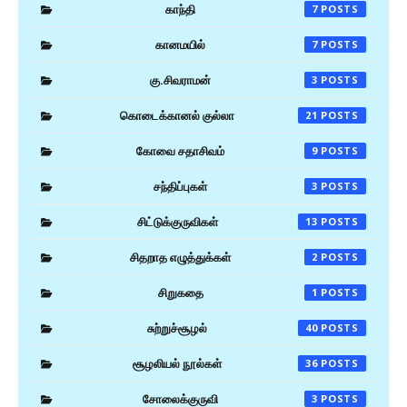
காந்தி
7
கானமயில்
7
கு.சிவராமன்
3
கொடைக்கானல் குல்லா
21
கோவை சதாசிவம்
9
சந்திப்புகள்
3
சிட்டுக்குருவிகள்
13
சிதறாத எழுத்துக்கள்
2
சிறுகதை
1
சுற்றுச்சூழல்
40
சூழலியல் நூல்கள்
36
சோலைக்குருவி
3