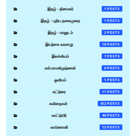
இதழ் - தினமலர்
1
இதழ் - புதிய தலைமுறை
1
இதழ் - மானுடம்
2
இயற்கை வரலாறு
18
இலக்கியம்
7
எஸ்.ராமகிருஷ்ணன்
6
ஓவியம்
1
கட்டுரை
11
கவிதைகள்
152
காட்டுயிர்
46
காணொளி
13