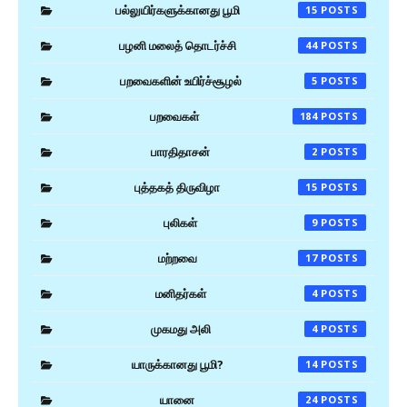
பல்லுயிர்களுக்கானது பூமி
15
பழனி மலைத் தொடர்ச்சி
44
பறவைகளின் உயிர்ச்சூழல்
5
பறவைகள்
184
பாரதிதாசன்
2
புத்தகத் திருவிழா
15
புலிகள்
9
மற்றவை
17
மனிதர்கள்
4
முகமது அலி
4
யாருக்கானது பூமி?
14
யானை
24