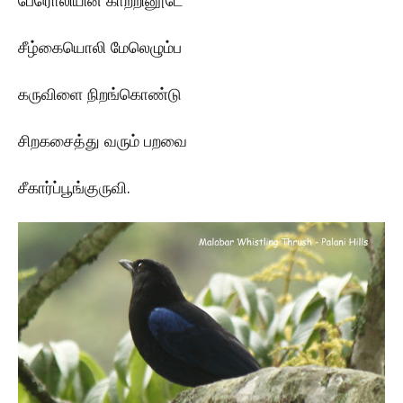
பேரொலியின் காற்றினூடே
சீழ்கையொலி மேலெழும்ப
கருவிளை நிறங்கொண்டு
சிறகசைத்து வரும் பறவை
சீகார்ப்பூங்குருவி.