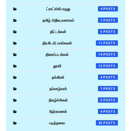
ட்ராட்ஸ்கி மருது
4
தமிழ் அறிவு வளாகம்
1
திட்டங்கள்
5
தியடோர் பாஸ்கரன்
11
திரைப்படங்கள்
14
தூவி
12
நக்கீரன்
4
நம்மாழ்வார்
1
நிகழ்ச்சிகள்
5
நேர்காணல்
4
படித்தவை
45