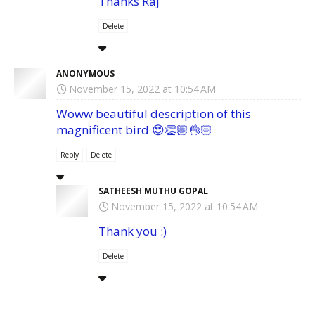
Thanks Raj
Delete
ANONYMOUS
November 15, 2022 at 10:54 AM
Woww beautiful description of this
magnificent bird 😍👏🏼👌🏻
Reply
Delete
SATHEESH MUTHU GOPAL
November 15, 2022 at 10:54 AM
Thank you :)
Delete