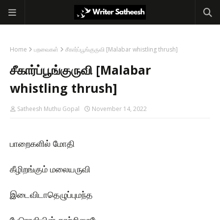
Home
பறவைகள்
சீகார்ப்பூங்குருவி [Malabar whistling thrush]
சீகார்ப்பூங்குருவி [Malabar
whistling thrush]
Satheesh Muthu Gopal
November 14, 2022
பாறைகளில் மோதி
கீழிறங்கும் மலையருவி
இடைவிடாதெழுப்புமந்த